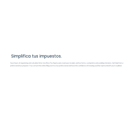
Simplifica tus impuestos.
Save hours of organizing and calculator time. Use BossTax App to auto-read your receipts and tax forms, saving time and avoiding mistakes. Get help from a
professional tax preparer. You can turn the entire filing over to a tax professional and have the confidence of knowing you’ll be represented if you’re audited.