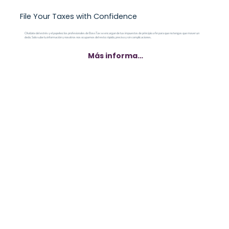
File Your Taxes with Confidence
Olvídate del estrés y el papeleo: los profesionales de BossTax se encargan de tus impuestos de principio a fin para que no tengas que mover un
dedo. Solo sube tu información y nosotros nos ocupamos del resto: rápido, preciso y sin complicaciones.
Más información