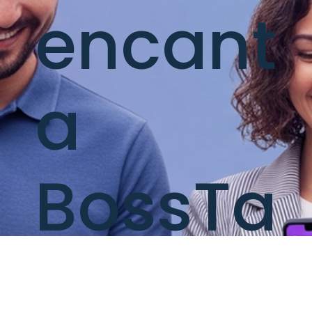
encant
a
BossTa
x?