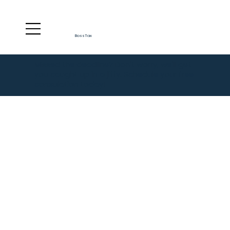
BossTax
Missed the deadline? Don't worry, we'll get
you caught up in a jiffy. Schedule your free
consulation today!