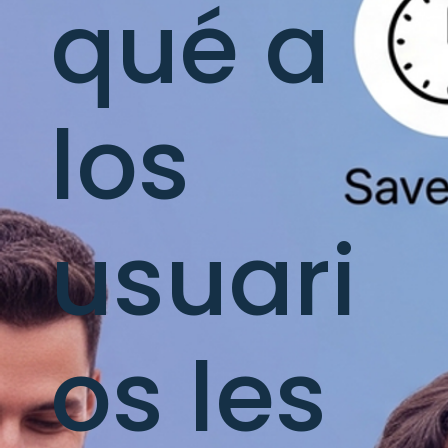
qué a
los
usuari
os les